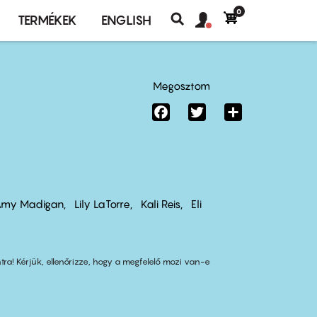
0
Felhasználó
Felhasználói
TERMÉKEK
ENGLISH
fiók
Keresés
fiók
menü
menüje
Megosztom
Facebook
Twitter
Share
my Madigan
Lily LaTorre
Kali Reis
Eli
tra! Kérjük, ellenőrizze, hogy a megfelelő mozi van-e