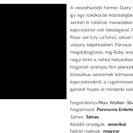
A visszahúzódó farmer, Dusty (
így egy lakókocsis közösségbe
szintén itt találtak menedéket.
kapcsolatot volt feleségével,
Rose-zal (Lily LaTorre), akive
viszony kiépítésében. Párosuk
megdobogtatja, míg Ruby anyj
nagyi lenni a nehéz helyzetben
forgatott aranyos film jelen
klasszikus westernek környez
kapcsolatokról, a rugalmassá
ígéretét hozza el mindenki sz
Forgatókönyv
Max Walker-Sil
Forgalmazó
Pannonia Entert
Színes
Színes
Készítő országok
amerikai
Felirat nyelvek
magyar