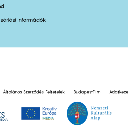
nd
ter
nu
sárlási információk
ond
Általános Szerződési Feltételek
BudapestFilm
Adatkezel