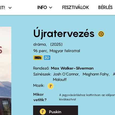
INFO
FESZTIVÁLOK
BÉRLÉS
IT!
Infó,
asztó
esemény,
terembérlés
Újratervezés
menü
dráma
2025
96 perc,
Magyar felirattal
Rendező
Max Walker-Silverman
Színészek
Josh O'Connor
Meghann Fahy
A
Malouff
Mozik:
Mikor
A jegyvásárláshoz kattintson az időpon
vetítik?
kiválasztva!
Puskin