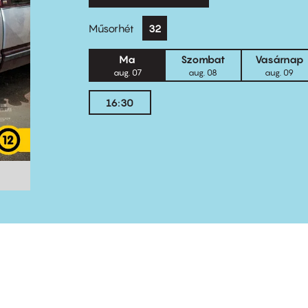
Műsorhét
32
Ma
Szombat
Vasárnap
aug. 07
aug. 08
aug. 09
16:30