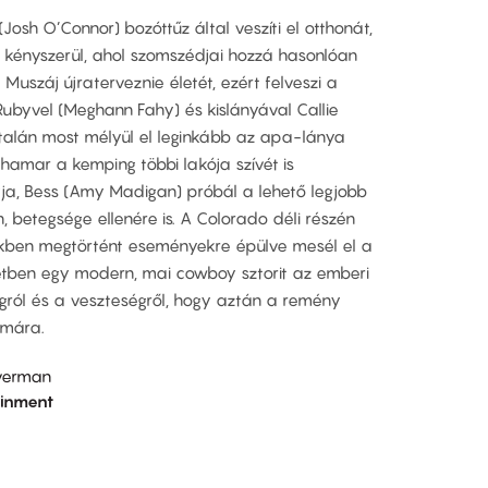
Josh O’Connor) bozóttűz által veszíti el otthonát,
 kényszerül, ahol szomszédjai hozzá hasonlóan
 Muszáj újraterveznie életét, ezért felveszi a
 Rubyvel (Meghann Fahy) és kislányával Callie
l talán most mélyül el leginkább az apa-lánya
 hamar a kemping többi lakója szívét is
a, Bess (Amy Madigan) próbál a lehető legjobb
, betegsége ellenére is. A Colorado déli részén
ünkben megtörtént eseményekre épülve mesél el a
etben egy modern, mai cowboy sztorit az emberi
gról és a veszteségről, hogy aztán a remény
ámára.
verman
ainment