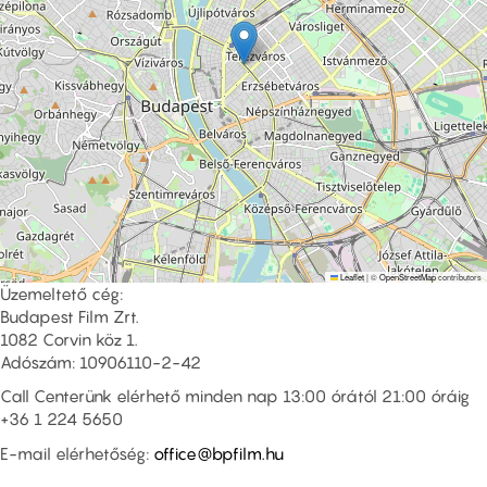
Leaflet
|
©
OpenStreetMap
contributors
Üzemeltető cég:
Budapest Film Zrt.
1082 Corvin köz 1.
Adószám: 10906110-2-42
Call Centerünk elérhető minden nap 13:00 órától 21:00 óráig
+36 1 224 5650
E-mail elérhetőség:
office@bpfilm.hu