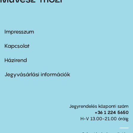
Impresszum
Footer
menu
first
Kapcsolat
Házirend
Footer
menu
second
Jegyvásárlási információk
Jegyrendelés központi szám
+36 1 224 5650
H-V 13.00-21.00 óráig