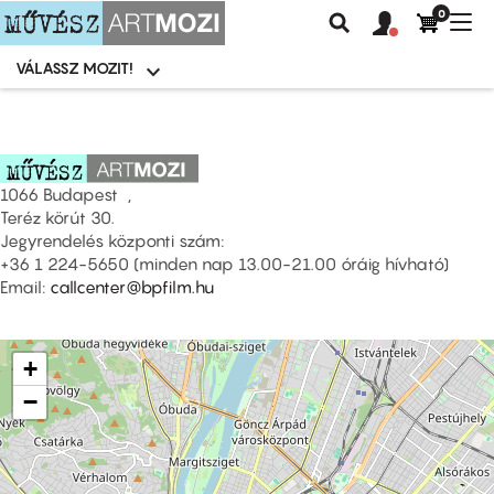
0
Felhasználói
Felhasznál
Nav
Keresés
fiók
fiók
átk
menü
menüje
VÁLASSZ MOZIT!
Moziválasztó
menü
Ugrás
a
tartalomra
1066 Budapest ,
Teréz körút 30.
Jegyrendelés központi szám:
+36 1 224-5650 (minden nap 13.00-21.00 óráig hívható)
Email:
callcenter@bpfilm.hu
+
−