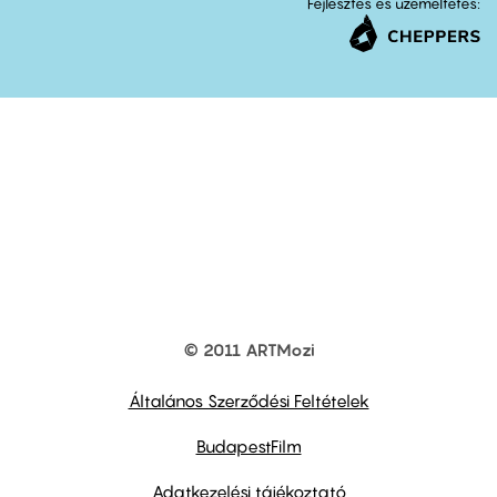
Fejlesztés és üzemeltetés:
© 2011 ARTMozi
Footer
other
links
Általános Szerződési Feltételek
BudapestFilm
Adatkezelési tájékoztató