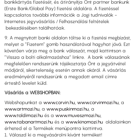
bankkártyás fizetését, és átirányítja Önt partner bankunk
(Erste Bank/Global Pay) fizetési oldalára. A fizetéssel
kapcsolatos további információk a Jogi tudnivalók -
Internetes jegyvásárlás / Felhasználási feltételek
bekezdésében találhatóak.
9. A megnyitott banki oldalon töltse ki a fizetési megbízást,
melyet a ”Fizetem” gomb használatával hagyhat jóvá. Ezt
követően várja meg a bank válaszát, majd kattintson a
”Vissza a bolti alkalmazáshoz” linkre. A bank válaszának
megfelelően rendszerünk tájékoztatja Önt a jegyátvétel
módjáról, sikertelenség esetén annak okáról. A vásárlás
eredményéről rendszerünk a megadott email címre
értesítő levelet küld.
Vásárlás a WEBSHOPBAN:
Webshopunkat a
www.corvin.hu
,
www.corvinmozi.hu
, a
www.artmozi.hu
, a
www.puskinmozi.hu
, a
www.toldimozi.hu
és a
www.muveszmozi.hu
,
www.tabanartmozi.hu
és a
www.kinomozi.hu
oldalainkon
érheted el a Termékek menüpontra kattintva.
1. Válaszd ki a megvásárolni kívánt terméket!