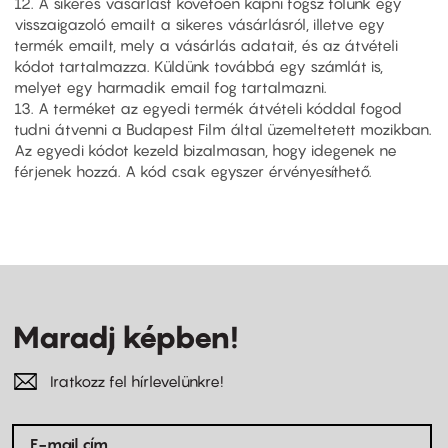
12. A sikeres vásárlást követően kapni fogsz tőlünk egy
visszaigazoló emailt a sikeres vásárlásról, illetve egy
termék emailt, mely a vásárlás adatait, és az átvételi
kódot tartalmazza. Küldünk továbbá egy számlát is,
melyet egy harmadik email fog tartalmazni.
13. A terméket az egyedi termék átvételi kóddal fogod
tudni átvenni a Budapest Film által üzemeltetett mozikban.
Az egyedi kódot kezeld bizalmasan, hogy idegenek ne
férjenek hozzá. A kód csak egyszer érvényesíthető.
Maradj képben!
Iratkozz fel hírlevelünkre!