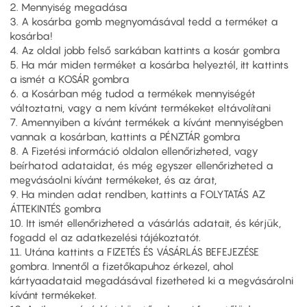
2. Mennyiség megadása
3. A kosárba gomb megnyomásával tedd a terméket a
kosárba!
4. Az oldal jobb felső sarkában kattints a kosár gombra
5. Ha már miden terméket a kosárba helyeztél, itt kattints
a ismét a KOSÁR gombra
6. a Kosárban még tudod a termékek mennyiségét
változtatni, vagy a nem kívánt termékeket eltávolítani
7. Amennyiben a kívánt termékek a kívánt mennyiségben
vannak a kosárban, kattints a PÉNZTÁR gombra
8. A Fizetési információ oldalon ellenőrizheted, vagy
beírhatod adataidat, és még egyszer ellenőrizheted a
megvásáolni kívánt termékeket, és az árat,
9. Ha minden adat rendben, kattints a FOLYTATÁS AZ
ÁTTEKINTÉS gombra
10. Itt ismét ellenőrizheted a vásárlás adatait, és kérjük,
fogadd el az adatkezelési tájékoztatót.
11. Utána kattints a FIZETÉS ÉS VÁSÁRLÁS BEFEJEZÉSE
gombra. Innentől a fizetőkapuhoz érkezel, ahol
kártyaadataid megadásával fizetheted ki a megvásárolni
kívánt termékeket.