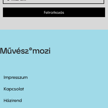
Feliratkozás
Impresszum
Footer
menu
first
Kapcsolat
Házirend
Footer
menu