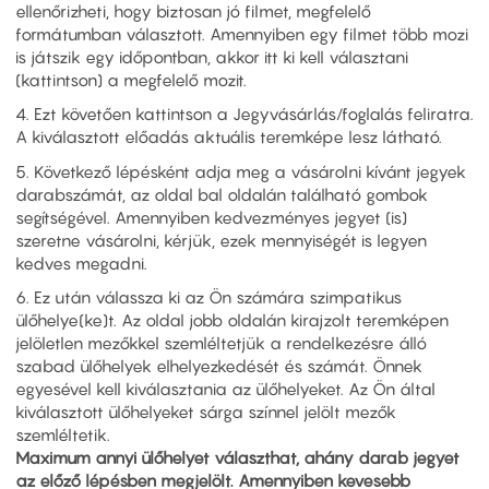
ellenőrizheti, hogy biztosan jó filmet, megfelelő
formátumban választott. Amennyiben egy filmet több mozi
is játszik egy időpontban, akkor itt ki kell választani
(kattintson) a megfelelő mozit.
4. Ezt követően kattintson a Jegyvásárlás/foglalás feliratra.
A kiválasztott előadás aktuális teremképe lesz látható.
5. Következő lépésként adja meg a vásárolni kívánt jegyek
darabszámát, az oldal bal oldalán található gombok
segítségével. Amennyiben kedvezményes jegyet (is)
szeretne vásárolni, kérjük, ezek mennyiségét is legyen
kedves megadni.
6. Ez után válassza ki az Ön számára szimpatikus
ülőhelye(ke)t. Az oldal jobb oldalán kirajzolt teremképen
jelöletlen mezőkkel szemléltetjük a rendelkezésre álló
szabad ülőhelyek elhelyezkedését és számát. Önnek
egyesével kell kiválasztania az ülőhelyeket. Az Ön által
kiválasztott ülőhelyeket sárga színnel jelölt mezők
szemléltetik.
Maximum annyi ülőhelyet választhat, ahány darab jegyet
az előző lépésben megjelölt. Amennyiben kevesebb