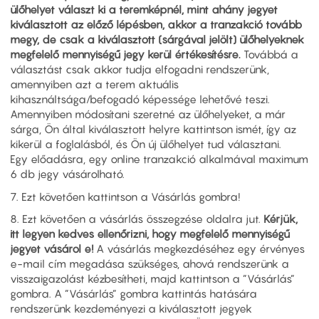
ülőhelyet választ ki a teremképnél, mint ahány jegyet
kiválasztott az előző lépésben, akkor a tranzakció tovább
megy, de csak a kiválasztott (sárgával jelölt) ülőhelyeknek
megfelelő mennyiségű jegy kerül értékesítésre.
Továbbá a
választást csak akkor tudja elfogadni rendszerünk,
amennyiben azt a terem aktuális
kihasználtsága/befogadó képessége lehetővé teszi.
Amennyiben módosítani szeretné az ülőhelyeket, a már
sárga, Ön által kiválasztott helyre kattintson ismét, így az
kikerül a foglalásból, és Ön új ülőhelyet tud választani.
Egy előadásra, egy online tranzakció alkalmával maximum
6 db jegy vásárolható.
7. Ezt követően kattintson a Vásárlás gombra!
8. Ezt követően a vásárlás összegzése oldalra jut.
Kérjük,
itt legyen kedves ellenőrizni, hogy megfelelő mennyiségű
jegyet vásárol e!
A vásárlás megkezdéséhez egy érvényes
e-mail cím megadása szükséges, ahová rendszerünk a
visszaigazolást kézbesítheti, majd kattintson a ”Vásárlás”
gombra. A ”Vásárlás” gombra kattintás hatására
rendszerünk kezdeményezi a kiválasztott jegyek