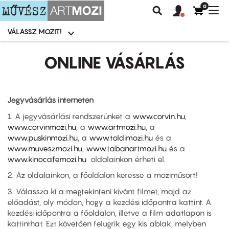
0
Felhasználói
Felhasznál
Nav
Keresés
fiók
fiók
átk
menü
menüje
VÁLASSZ MOZIT!
Moziválasztó
menü
Ugrás
a
ONLINE VÁSÁRLÁS
tartalomra
Jegyvásárlás interneten
1. A jegyvásárlási rendszerünket a
www.corvin.hu
,
www.corvinmozi.hu
, a
www.artmozi.hu
, a
www.puskinmozi.hu
, a
www.toldimozi.hu
és a
www.muveszmozi.hu
,
www.tabanartmozi.hu
és a
www.kinocafemozi.hu
oldalainkon érheti el.
2. Az oldalainkon, a főoldalon keresse a moziműsort!
3. Válassza ki a megtekinteni kívánt filmet, majd az
előadást, oly módon, hogy a kezdési időpontra kattint. A
kezdési időpontra a főoldalon, illetve a film adatlapon is
kattinthat. Ezt követően felugrik egy kis ablak, melyben