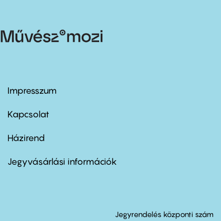
Impresszum
Footer
menu
first
Kapcsolat
Házirend
Footer
menu
second
Jegyvásárlási információk
Jegyrendelés központi szám