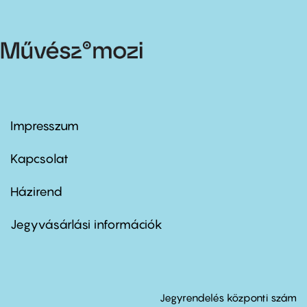
Impresszum
Footer
menu
first
Kapcsolat
Házirend
Footer
menu
second
Jegyvásárlási információk
Jegyrendelés központi szám