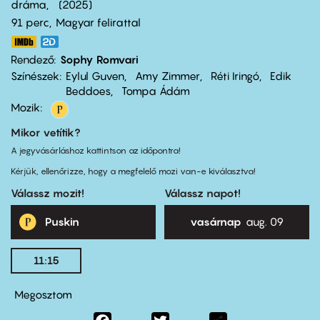
dráma
2025
91 perc,
Magyar felirattal
Rendező
Sophy Romvari
Színészek
Eylul Guven
Amy Zimmer
Réti Iringó
Edik
Beddoes
Tompa Ádám
Mozik:
Mikor vetítik?
A jegyvásárláshoz kattintson az időpontra!
Kérjük, ellenőrizze, hogy a megfelelő mozi van-e kiválasztva!
Válassz mozit!
Válassz napot!
Puskin
vasárnap
aug. 09
11:15
Megosztom
Facebook
Twitter
Share