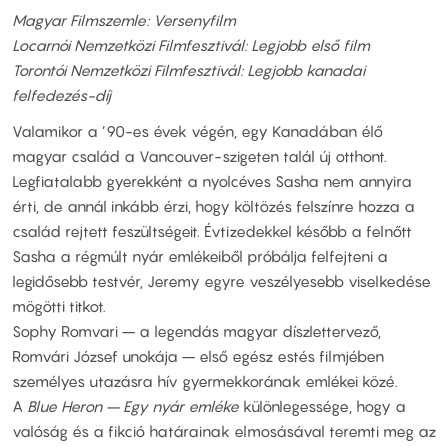
Magyar Filmszemle: Versenyfilm
Locarnói Nemzetközi Filmfesztivál: Legjobb első film
Torontói Nemzetközi Filmfesztivál: Legjobb kanadai
felfedezés-díj
Valamikor a ’90-es évek végén, egy Kanadában élő
magyar család a Vancouver-szigeten talál új otthont.
Legfiatalabb gyerekként a nyolcéves Sasha nem annyira
érti, de annál inkább érzi, hogy költözés felszínre hozza a
család rejtett feszültségeit. Évtizedekkel később a felnőtt
Sasha a régmúlt nyár emlékeiből próbálja felfejteni a
legidősebb testvér, Jeremy egyre veszélyesebb viselkedése
mögötti titkot.
Sophy Romvari – a legendás magyar díszlettervező,
Romvári József unokája – első egész estés filmjében
személyes utazásra hív gyermekkorának emlékei közé.
A
Blue Heron – Egy nyár emléke
különlegessége, hogy a
valóság és a fikció határainak elmosásával teremti meg az