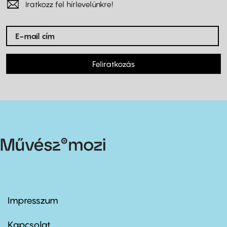
Iratkozz fel hírlevelünkre!
Feliratkozás
Impresszum
Footer
menu
first
Kapcsolat