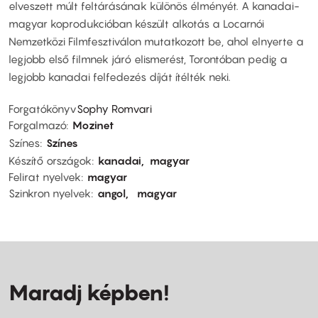
elveszett múlt feltárásának különös élményét. A kanadai-
magyar koprodukcióban készült alkotás a Locarnói
Nemzetközi Filmfesztiválon mutatkozott be, ahol elnyerte a
legjobb első filmnek járó elismerést, Torontóban pedig a
legjobb kanadai felfedezés díját ítélték neki.
Forgatókönyv
Sophy Romvari
Forgalmazó
Mozinet
Színes
Színes
Készítő országok
kanadai
magyar
Felirat nyelvek
magyar
Szinkron nyelvek
angol
magyar
Maradj képben!