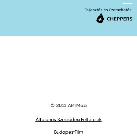
Fejlesztés és üzemeltetés:
© 2011 ARTMozi
Footer
other
links
Általános Szerződési Feltételek
BudapestFilm