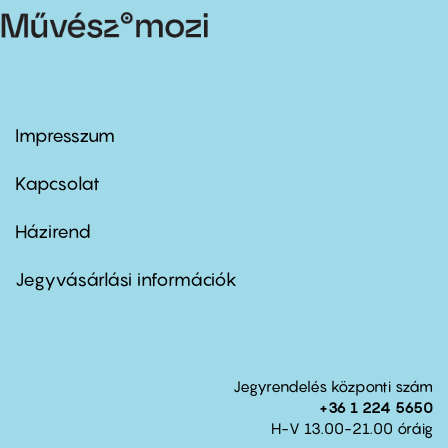
Impresszum
Footer
menu
first
Kapcsolat
Házirend
Footer
menu
second
Jegyvásárlási információk
Jegyrendelés központi szám
+36 1 224 5650
H-V 13.00-21.00 óráig