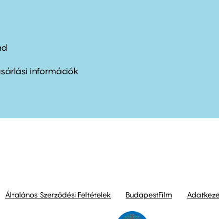
nd
ter
nu
sárlási információk
ond
Általános Szerződési Feltételek
BudapestFilm
Adatkezel