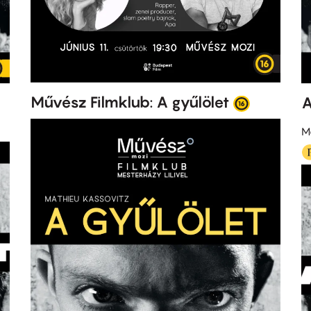
Művész Filmklub: A gyűlölet
A
M