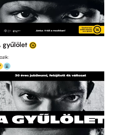
 gyűlölet
ozik: