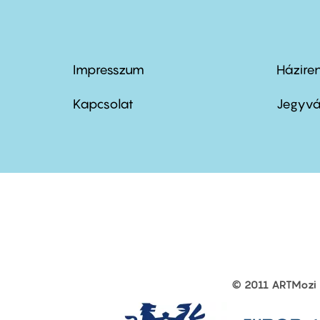
Impresszum
Házire
Footer
Foo
menu
me
Kapcsolat
Jegyvá
first
sec
© 2011 ARTMozi
Footer
other