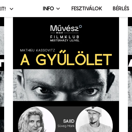
INFO
FESZTIVÁLOK
BÉRLÉS
IT!
Infó,
asztó
esemény,
terembérlés
menü