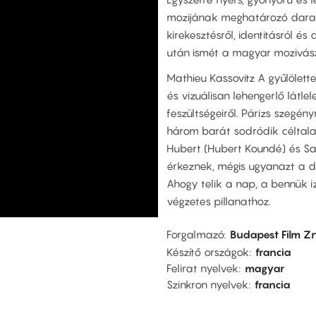
mozijának meghatározó darab
kirekesztésről, identitásról é
után ismét a magyar mozivászn
Mathieu Kassovitz A gyűlölett
és vizuálisan lehengerlő látl
feszültségeiről. Párizs szegé
három barát sodródik céltalan
Hubert (Hubert Koundé) és Sa
érkeznek, mégis ugyanazt a d
Ahogy telik a nap, a bennük i
végzetes pillanathoz.
Forgalmazó
Budapest Film Zr
Készítő országok
francia
Felirat nyelvek
magyar
Szinkron nyelvek
francia