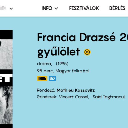
INFO
FESZTIVÁLOK
BÉRLÉS
IT!
Infó,
asztó
esemény,
terembérlés
Francia Drazsé 
menü
gyűlölet
dráma
1995
95 perc,
Magyar felirattal
Rendező
Mathieu Kassovitz
Színészek
Vincent Cassel
Saïd Taghmaoui