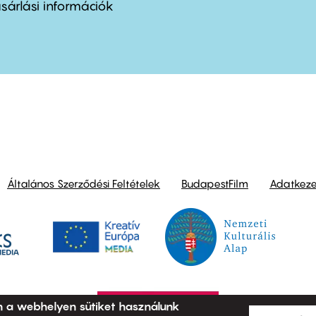
nu
sárlási információk
ond
Általános Szerződési Feltételek
BudapestFilm
Adatkezel
n a webhelyen sütiket használunk