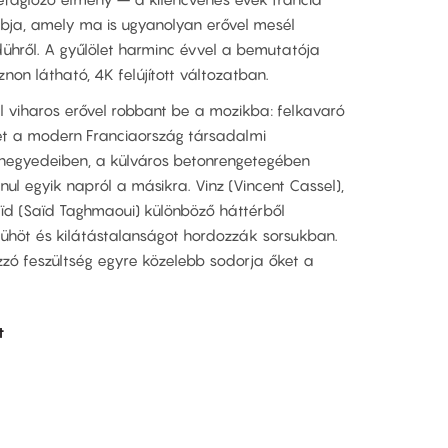
ja, amely ma is ugyanolyan erővel mesél
s dühről. A gyűlölet harminc évvel a bemutatója
on látható, 4K felújított változatban.
el viharos erővel robbant be a mozikba: felkavaró
elet a modern Franciaország társadalmi
nynegyedeiben, a külváros betonrengetegében
ul egyik napról a másikra. Vinz (Vincent Cassel),
ïd (Saïd Taghmaoui) különböző háttérből
ühöt és kilátástalanságot hordozzák sorsukban.
zzó feszültség egyre közelebb sodorja őket a
t