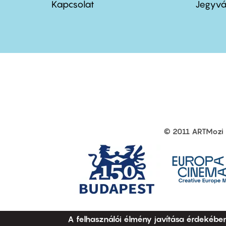
menu
me
Kapcsolat
Jegyvá
first
sec
© 2011 ARTMozi
Footer
other
links
A felhasználói élmény javítása érdekébe