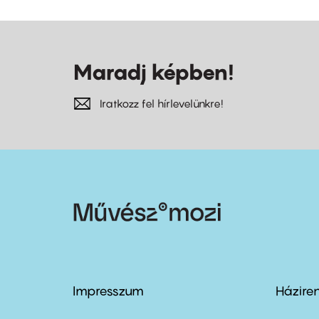
Maradj képben!
Iratkozz fel hírlevelünkre!
Impresszum
Házire
Footer
Foo