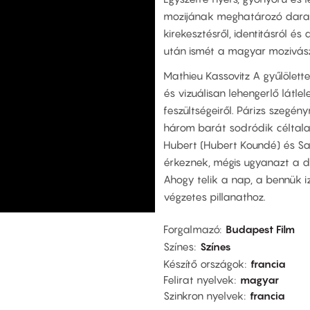
mozijának meghatározó darab
kirekesztésről, identitásról é
után ismét a magyar mozivászn
Mathieu Kassovitz A gyűlölett
és vizuálisan lehengerlő látl
feszültségeiről. Párizs szegé
három barát sodródik céltalan
Hubert (Hubert Koundé) és Sa
érkeznek, mégis ugyanazt a d
Ahogy telik a nap, a bennük i
végzetes pillanathoz.
Forgalmazó
Budapest Film
Színes
Színes
Készítő országok
francia
Felirat nyelvek
magyar
Szinkron nyelvek
francia