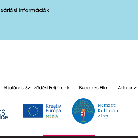
nu
sárlási információk
ond
Általános Szerződési Feltételek
BudapestFilm
Adatkezel