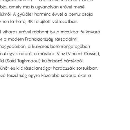
ja, amely ma is ugyanolyan erővel mesél
s dühről. A gyűlölet harminc évvel a bemutatója
on látható, 4K felújított változatban.
el viharos erővel robbant be a mozikba: felkavaró
elet a modern Franciaország társadalmi
nynegyedeiben, a külváros betonrengetegében
ul egyik napról a másikra. Vinz (Vincent Cassel),
ïd (Saïd Taghmaoui) különböző háttérből
ühöt és kilátástalanságot hordozzák sorsukban.
zzó feszültség egyre közelebb sodorja őket a