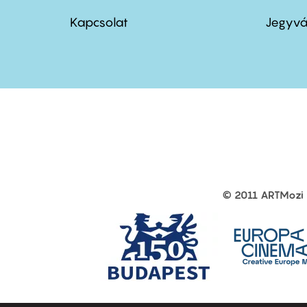
menu
me
Kapcsolat
Jegyvá
first
sec
© 2011 ARTMozi
Footer
other
links