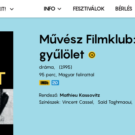
INFO
FESZTIVÁLOK
BÉRLÉS
IT!
Infó,
asztó
esemény,
terembérlés
Művész Filmklub
menü
gyűlölet
dráma
1995
95 perc,
Magyar felirattal
Rendező
Mathieu Kassovitz
Színészek
Vincent Cassel
Saïd Taghmaoui