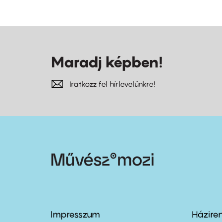
Maradj képben!
Iratkozz fel hírlevelünkre!
Impresszum
Házire
Footer
Foo