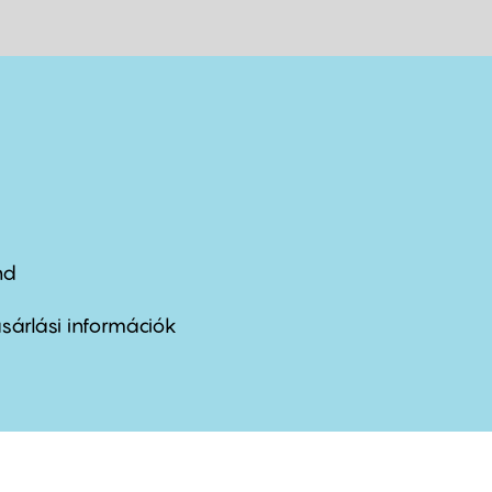
nd
ter
nu
sárlási információk
ond