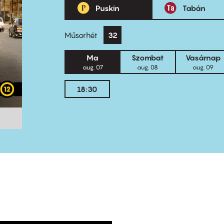
Puskin
Tabán
Műsorhét
32
Ma
Szombat
Vasárnap
aug. 07
aug. 08
aug. 09
18:30