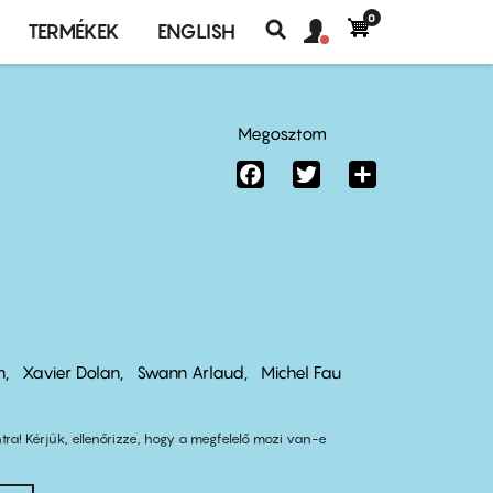
0
Felhasználó
Felhasználói
TERMÉKEK
ENGLISH
fiók
Keresés
fiók
menü
menüje
Megosztom
Facebook
Twitter
Share
n
Xavier Dolan
Swann Arlaud
Michel Fau
tra! Kérjük, ellenőrizze, hogy a megfelelő mozi van-e