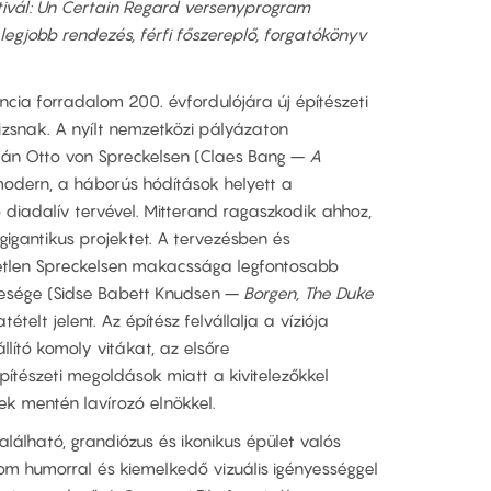
tivál: Un Certain Regard versenyprogram
 legjobb rendezés, férfi főszereplő, forgatókönyv
ncia forradalom 200. évfordulójára új építészeti
rizsnak. A nyílt nemzetközi pályázaton
án Otto von Spreckelsen (Claes Bang –
A
modern, a háborús hódítások helyett a
diadalív tervével. Mitterand ragaszkodik ahhoz,
gigantikus projektet. A tervezésben és
etlen Spreckelsen makacssága legfontosabb
esége (Sidse Babett Knudsen –
Borgen, The Duke
ételt jelent. Az építész felvállalja a víziója
ító komoly vitákat, az elsőre
ítészeti megoldások miatt a kivitelezőkkel
ek mentén lavírozó elnökkel.
alálható, grandiózus és ikonikus épület valós
om humorral és kiemelkedő vizuális igényességgel