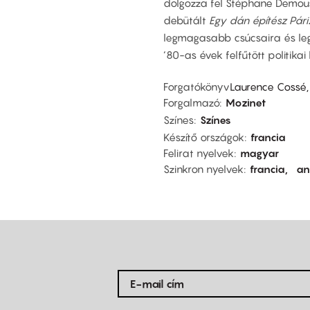
dolgozza fel Stéphane Demoust
debütált
Egy dán építész Pár
legmagasabb csúcsaira és le
‘80-as évek felfűtött politikai
Forgatókönyv
Laurence Cossé,
Forgalmazó
Mozinet
Színes
Színes
Készítő országok
francia
Felirat nyelvek
magyar
Szinkron nyelvek
francia
an