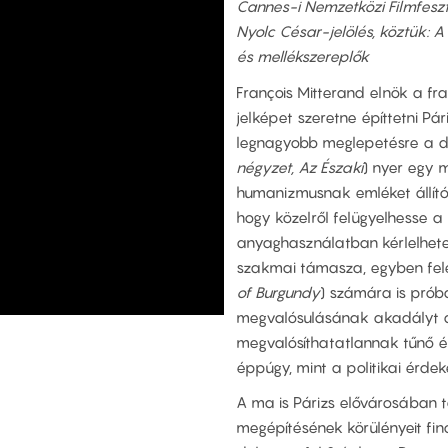
Cannes-i Nemzetközi Filmfesz
Nyolc César-jelölés, köztük: A
és mellékszereplők
François Mitterand elnök a fra
jelképet szeretne építtetni Pá
legnagyobb meglepetésre a d
négyzet, Az Északi
) nyer egy 
humanizmusnak emléket állító 
hogy közelről felügyelhesse a 
anyaghasználatban kérlelhet
szakmai támasza, egyben fel
of Burgundy
) számára is próbat
megvalósulásának akadályt áll
megvalósíthatatlannak tűnő ép
éppúgy, mint a politikai érdek
A ma is Párizs elővárosában t
megépítésének körülényeit fin