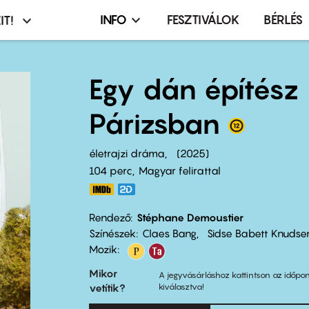
INFO
FESZTIVÁLOK
BÉRLÉS
IT!
Infó,
asztó
esemény,
terembérlés
Egy dán építész
menü
Párizsban
életrajzi dráma
2025
104 perc,
Magyar felirattal
Rendező
Stéphane Demoustier
Színészek
Claes Bang
Sidse Babett Knudse
Mozik:
Mikor
A jegyvásárláshoz kattintson az időpon
vetítik?
kiválasztva!