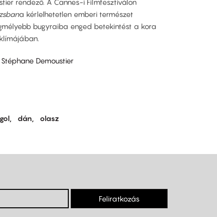
ier rendező. A Cannes-i Filmfesztiválon
izsban
a kérlelhetetlen emberi természet
gmélyebb bugyraiba enged betekintést a kora
 klímájában.
 Stéphane Demoustier
gol
dán
olasz
Feliratkozás