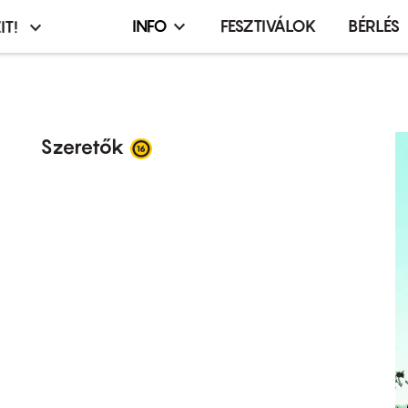
INFO
FESZTIVÁLOK
BÉRLÉS
IT!
Infó,
asztó
esemény,
terembérlés
menü
Szeretők