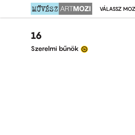
VÁLASSZ MOZ
Mozivál
Ugrás
menü
a
16
tartalomra
Szerelmi bűnök