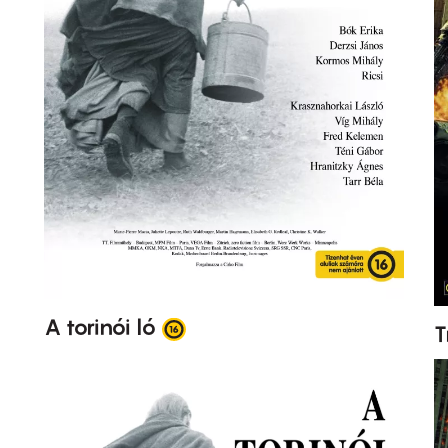
A torinói ló
T