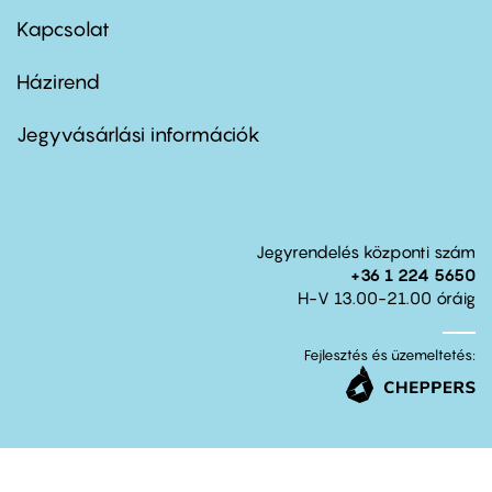
menu
first
Kapcsolat
Házirend
Footer
menu
second
Jegyvásárlási információk
Jegyrendelés központi szám
+36 1 224 5650
H-V 13.00-21.00 óráig
Fejlesztés és üzemeltetés: