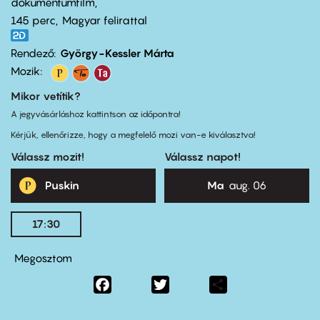
dokumentumfilm
145 perc,
Magyar felirattal
Rendező
György-Kessler Márta
Mozik:
Mikor vetítik?
A jegyvásárláshoz kattintson az időpontra!
Kérjük, ellenőrizze, hogy a megfelelő mozi van-e kiválasztva!
Válassz mozit!
Válassz napot!
Puskin
Ma
aug. 06
17:30
Megosztom
Facebook
Twitter
Share