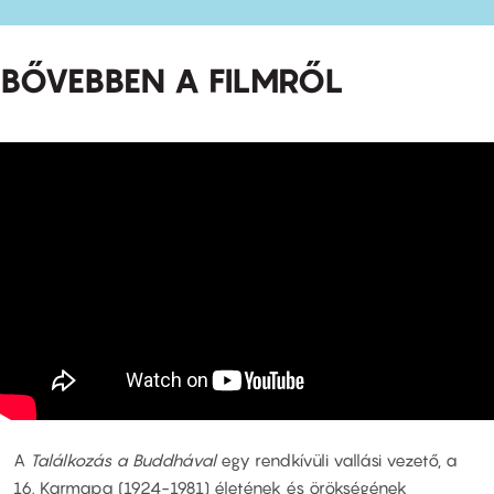
BŐVEBBEN A FILMRŐL
A
Találkozás a Buddhával
egy rendkívüli vallási vezető, a
16. Karmapa (1924-1981) életének és örökségének