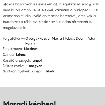
utazás határokon és életeken át, interjúkkal és eddig soha
nem látott archív felvételekkel, valamint a budapesti CUB
Animation stúdió kiváló animációs betéteivel, amelyek a
buddhizmus több évezrede tartó csodás történetét is
megelevenítik.
Forgatókönyv
György-Kessler Márta | Tobias Doerr | Adam
Penny
Forgalmazó
Mozinet
Színes
Színes
Készítő országok
angol
Felirat nyelvek
magyar
Szinkron nyelvek
angol
Tibeti
Maradj képben!