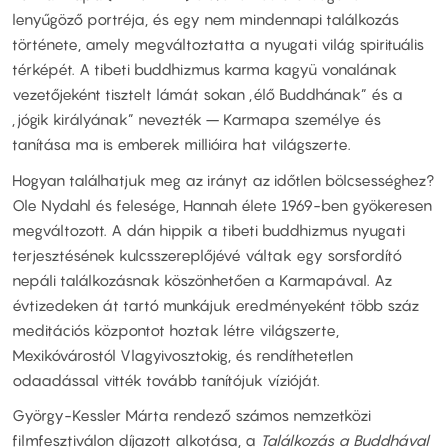
lenyűgöző portréja, és egy nem mindennapi találkozás
története, amely megváltoztatta a nyugati világ spirituális
térképét. A tibeti buddhizmus karma kagyü vonalának
vezetőjeként tisztelt lámát sokan „élő Buddhának” és a
„jógik királyának” nevezték – Karmapa személye és
tanítása ma is emberek millióira hat világszerte.
Hogyan találhatjuk meg az irányt az időtlen bölcsességhez?
Ole Nydahl és felesége, Hannah élete 1969-ben gyökeresen
megváltozott. A dán hippik a tibeti buddhizmus nyugati
terjesztésének kulcsszereplőjévé váltak egy sorsfordító
nepáli találkozásnak köszönhetően a Karmapával. Az
évtizedeken át tartó munkájuk eredményeként több száz
meditációs központot hoztak létre világszerte,
Mexikóvárostól Vlagyivosztokig, és rendíthetetlen
odaadással vitték tovább tanítójuk vízióját.
György-Kessler Márta rendező számos nemzetközi
filmfesztiválon díjazott alkotása, a
Találkozás a Buddhával