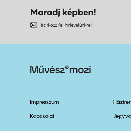
Maradj képben!
Iratkozz fel hírlevelünkre!
Impresszum
Házire
Footer
Foo
menu
me
Kapcsolat
Jegyvá
first
sec