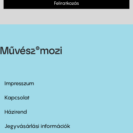
Feliratkozás
Impresszum
Footer
menu
first
Kapcsolat
Házirend
Footer
menu
second
Jegyvásárlási információk