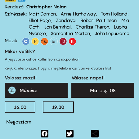
Rendező
Christopher Nolan
Színészek
Matt Damon
Anne Hathaway
Tom Holland
Elliot Page
Zendaya
Robert Pattinson
Mia
Goth
Jon Bernthal
Charlize Theron
Lupita
Nyong'o
Samantha Morton
John Leguizamo
Mozik:
Mikor vetítik?
A jegyvásárláshoz kattintson az időpontra!
Kérjük, ellenőrizze, hogy a megfelelő mozi van-e kiválasztva!
Válassz mozit!
Válassz napot!
Művész
Ma
aug. 08
16:00
19:30
Megosztom
Facebook
Twitter
Share