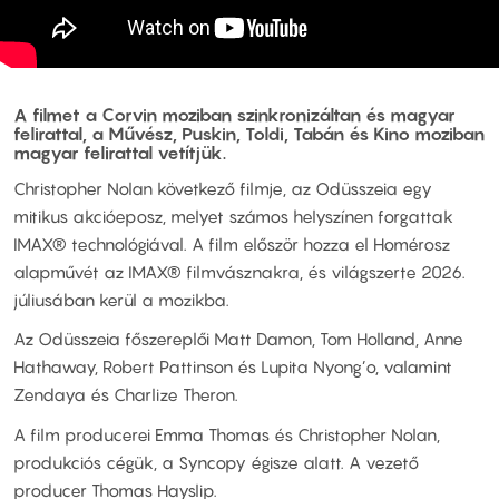
A filmet a Corvin moziban szinkronizáltan és magyar
felirattal, a Művész, Puskin, Toldi, Tabán és Kino moziban
magyar felirattal vetítjük.
Christopher Nolan következő filmje, az Odüsszeia egy
mitikus akcióeposz, melyet számos helyszínen forgattak
IMAX® technológiával. A film először hozza el Homérosz
alapművét az IMAX® filmvásznakra, és világszerte 2026.
júliusában kerül a mozikba.
Az Odüsszeia főszereplői Matt Damon, Tom Holland, Anne
Hathaway, Robert Pattinson és Lupita Nyong’o, valamint
Zendaya és Charlize Theron.
A film producerei Emma Thomas és Christopher Nolan,
produkciós cégük, a Syncopy égisze alatt. A vezető
producer Thomas Hayslip.