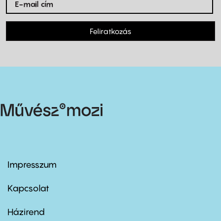
Feliratkozás
Impresszum
Footer
menu
first
Kapcsolat
Házirend
Footer