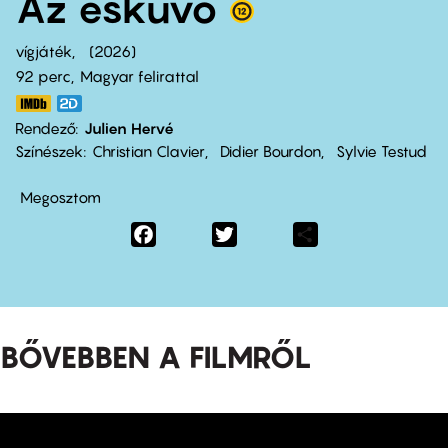
Az esküvő
vígjáték
2026
92 perc,
Magyar felirattal
Rendező
Julien Hervé
Színészek
Christian Clavier
Didier Bourdon
Sylvie Testud
Megosztom
Facebook
Twitter
Share
BŐVEBBEN A FILMRŐL