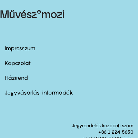
Impresszum
Footer
menu
first
Kapcsolat
Házirend
Footer
menu
second
Jegyvásárlási információk
Jegyrendelés központi szám
+36 1 224 5650