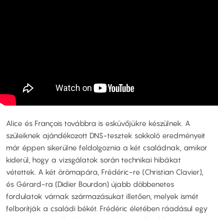
Alice és François továbbra is esküvőjükre készülnek. A
szüleiknek ajándékozott DNS-tesztek sokkoló eredményeit
már éppen sikerülne feldolgoznia a két családnak, amikor
kiderül, hogy a vizsgálatok során technikai hibákat
vétettek. A két örömapára, Frédéric-re (Christian Clavier),
és Gérard-ra (Didier Bourdon) újabb döbbenetes
fordulatok várnak származásukat illetően, melyek ismét
felborítják a családi békét. Frédéric életében ráadásul egy