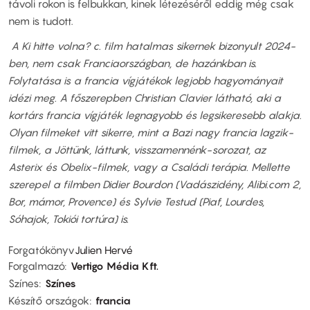
távoli rokon is felbukkan, kinek létezéséről eddig még csak
nem is tudott.
A Ki hitte volna? c. film hatalmas sikernek bizonyult 2024-
ben, nem csak Franciaországban, de hazánkban is.
Folytatása is a francia vígjátékok legjobb hagyományait
idézi meg. A főszerepben Christian Clavier látható, aki a
kortárs francia vígjáték legnagyobb és legsikeresebb alakja.
Olyan filmeket vitt sikerre, mint a Bazi nagy francia lagzik-
filmek, a Jöttünk, láttunk, visszamennénk-sorozat, az
Asterix és Obelix-filmek, vagy a Családi terápia. Mellette
szerepel a filmben Didier Bourdon (Vadászidény, Alibi.com 2,
Bor, mámor, Provence) és Sylvie Testud (Piaf, Lourdes,
Sóhajok, Tokiói tortúra) is.
Forgatókönyv
Julien Hervé
Forgalmazó
Vertigo Média Kft.
Színes
Színes
Készítő országok
francia