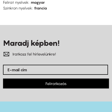
Felirat nyelvek
magyar
Szinkron nyelvek
francia
Maradj képben!
Iratkozz fel hírlevelünkre!
Feliratkozás