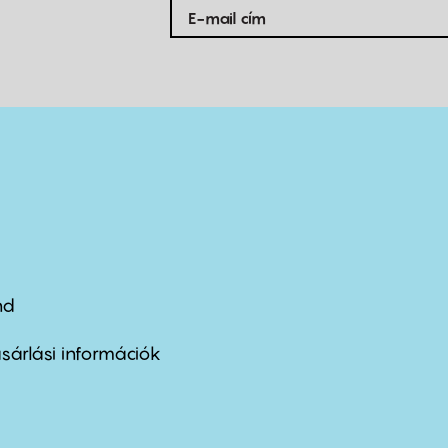
nd
ter
nu
sárlási információk
ond