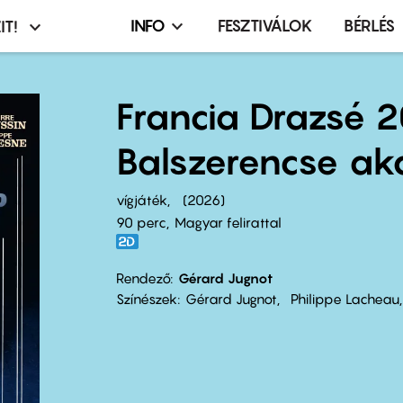
INFO
FESZTIVÁLOK
BÉRLÉS
IT!
Infó,
asztó
esemény,
terembérlés
Francia Drazsé 
menü
Balszerencse ak
vígjáték
2026
90 perc,
Magyar felirattal
Rendező
Gérard Jugnot
Színészek
Gérard Jugnot
Philippe Lacheau