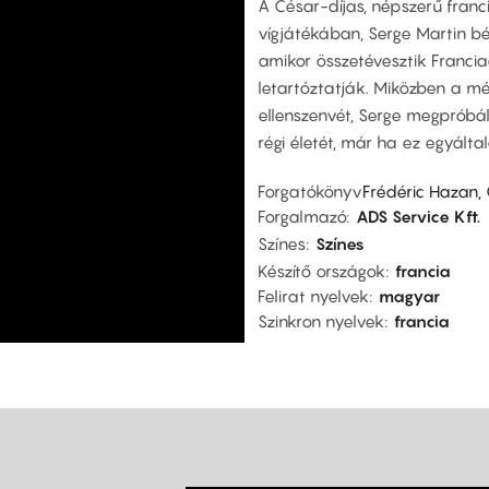
A César-díjas, népszerű franc
vígjátékában, Serge Martin bék
amikor összetévesztik Francia
letartóztatják. Miközben a mé
ellenszenvét, Serge megpróbál
régi életét, már ha ez egyálta
Forgatókönyv
Frédéric Hazan,
Forgalmazó
ADS Service Kft.
Színes
Színes
Készítő országok
francia
Felirat nyelvek
magyar
Szinkron nyelvek
francia