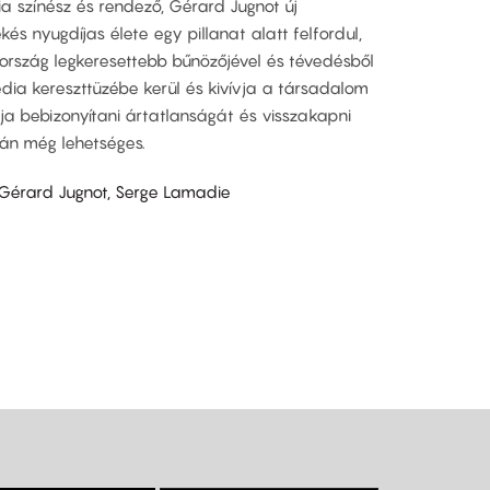
ia színész és rendező, Gérard Jugnot új
és nyugdíjas élete egy pillanat alatt felfordul,
ország legkeresettebb bűnözőjével és tévedésből
dia kereszttüzébe kerül és kivívja a társadalom
ja bebizonyítani ártatlanságát és visszakapni
lán még lehetséges.
 Gérard Jugnot, Serge Lamadie