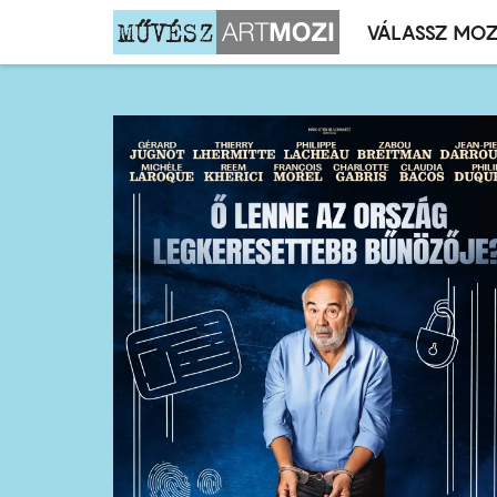
VÁLASSZ MOZ
Mozivál
Ugrás
menü
a
tartalomra