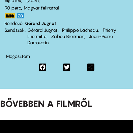
vígjáték
2026
90 perc,
Magyar felirattal
Rendező
Gérard Jugnot
Színészek
Gérard Jugnot
Philippe Lacheau
Thierry
Lhermitte
Zabou Breitman
Jean-Pierre
Darroussin
Megosztom
Facebook
Twitter
Share
BŐVEBBEN A FILMRŐL