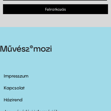
Feliratkozás
Impresszum
Footer
menu
first
Kapcsolat
Házirend
Footer
menu
second