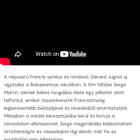
A népszerű francia színész és rendező, Gérard Jugnot új
vígjátéka a Balszerencse akcióban. A film főhőse Serge
Martin, akinek békés nyugdíjas élete egy pillanat alatt
felfordul, amikor összetévesztik Franciaország
legkeresettebb bűnözőjével és tévedésből letartóztatják.
Miközben a média kereszttüzébe kerül és kivívja a
társadalom ellenszenvét, Serge megpróbálja bebizonyítani
ártatlanságát és visszakapni régi életét, már ha ez
egyáltalán még lehetséges.