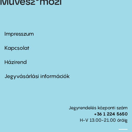
Impresszum
Footer
menu
first
Kapcsolat
Házirend
Footer
menu
second
Jegyvásárlási információk
Jegyrendelés központi szám
+36 1 224 5650
H-V 13.00-21.00 óráig