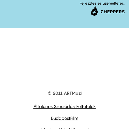
Fejlesztés és üzemeltetés:
© 2011 ARTMozi
Footer
other
links
Általános Szerződési Feltételek
BudapestFilm