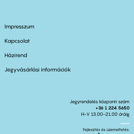
Impresszum
Footer
menu
first
Kapcsolat
Házirend
Footer
menu
second
Jegyvásárlási információk
Jegyrendelés központi szám
+36 1 224 5650
H-V 13.00-21.00 óráig
Fejlesztés és üzemeltetés: