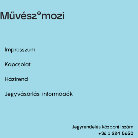
Impresszum
Footer
menu
first
Kapcsolat
Házirend
Footer
menu
second
Jegyvásárlási információk
Jegyrendelés központi szám
+36 1 224 5650