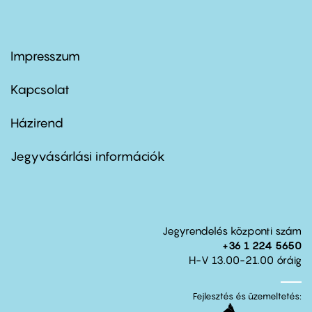
Impresszum
Footer
menu
first
Kapcsolat
Házirend
Footer
menu
second
Jegyvásárlási információk
Jegyrendelés központi szám
+36 1 224 5650
H-V 13.00-21.00 óráig
Fejlesztés és üzemeltetés: