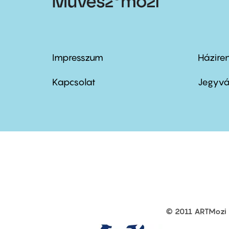
Impresszum
Házire
Footer
Foo
menu
me
Kapcsolat
Jegyvá
first
sec
© 2011 ARTMozi
Footer