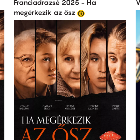
V
Franciadrazsé 2025 - Ha
megérkezik az ősz