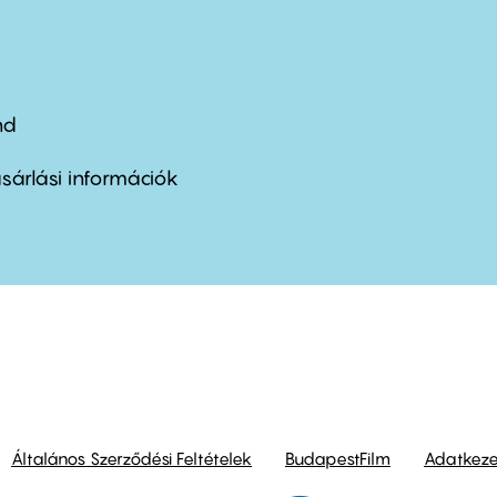
nd
ter
nu
sárlási információk
ond
Általános Szerződési Feltételek
BudapestFilm
Adatkezel