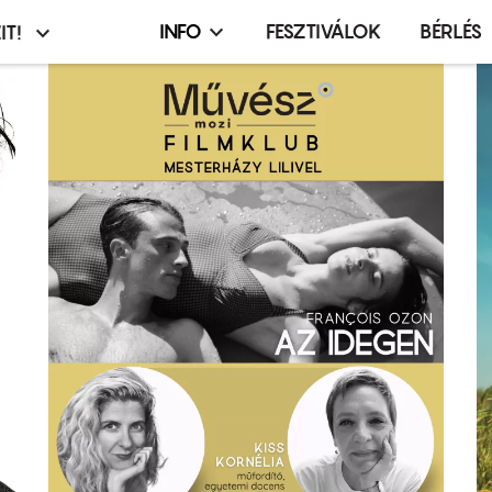
INFO
FESZTIVÁLOK
BÉRLÉS
IT!
Infó,
asztó
esemény,
terembérlés
menü