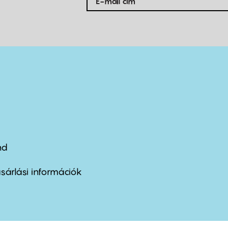
nd
ter
nu
sárlási információk
ond