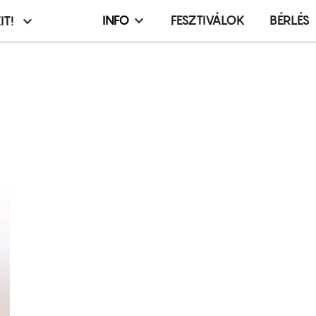
INFO
FESZTIVÁLOK
BÉRLÉS
IT!
Infó,
asztó
esemény,
terembérlés
menü