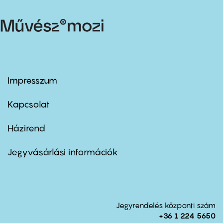
Impresszum
Footer
menu
first
Kapcsolat
Házirend
Footer
menu
second
Jegyvásárlási információk
Jegyrendelés központi szám
+36 1 224 5650