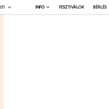
INFO
FESZTIVÁLOK
BÉRLÉS
IT!
Infó,
asztó
esemény,
terembérlés
menü