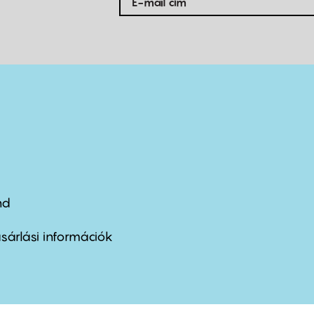
nd
ter
nu
sárlási információk
ond