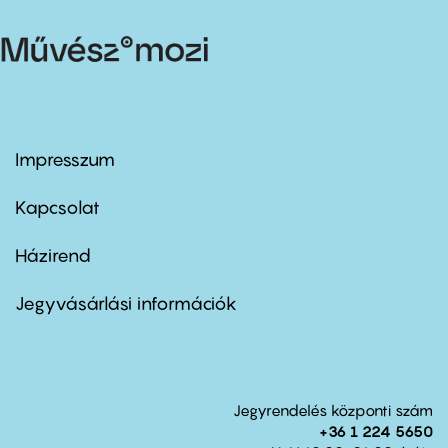
Impresszum
Footer
menu
first
Kapcsolat
Házirend
Footer
menu
second
Jegyvásárlási információk
Jegyrendelés központi szám
+36 1 224 5650