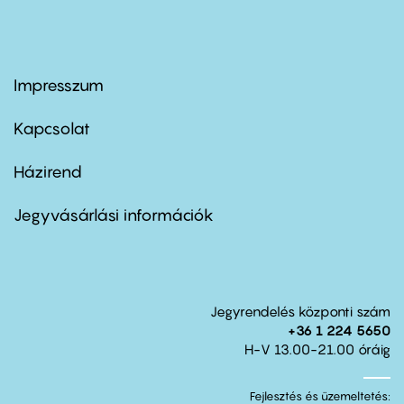
Impresszum
Footer
menu
first
Kapcsolat
Házirend
Footer
menu
second
Jegyvásárlási információk
Jegyrendelés központi szám
+36 1 224 5650
H-V 13.00-21.00 óráig
Fejlesztés és üzemeltetés: