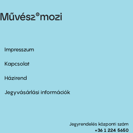
Impresszum
Footer
menu
first
Kapcsolat
Házirend
Footer
menu
second
Jegyvásárlási információk
Jegyrendelés központi szám
+36 1 224 5650