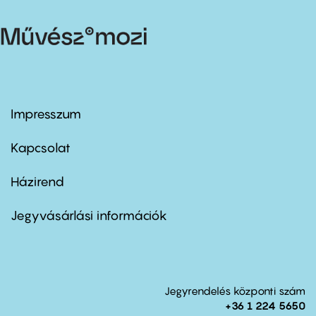
Impresszum
Footer
menu
first
Kapcsolat
Házirend
Footer
menu
second
Jegyvásárlási információk
Jegyrendelés központi szám
+36 1 224 5650