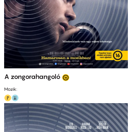
A zongorahangoló
Mozik: