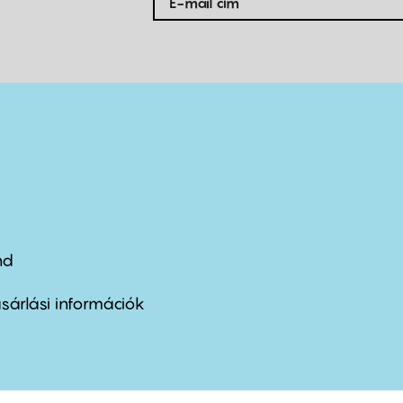
nd
ter
nu
sárlási információk
ond