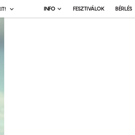
INFO
FESZTIVÁLOK
BÉRLÉS
IT!
Infó,
asztó
esemény,
terembérlés
menü