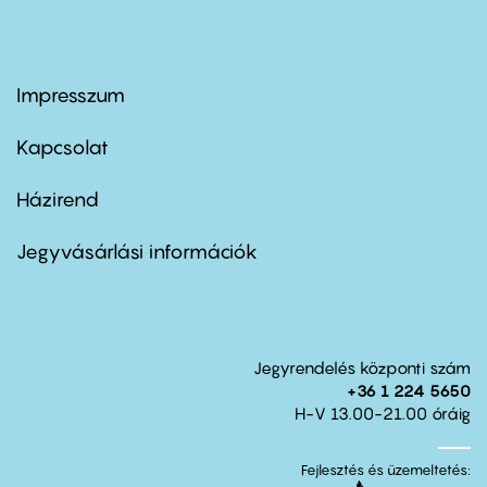
Impresszum
Footer
menu
first
Kapcsolat
Házirend
Footer
menu
second
Jegyvásárlási információk
Jegyrendelés központi szám
+36 1 224 5650
H-V 13.00-21.00 óráig
Fejlesztés és üzemeltetés: