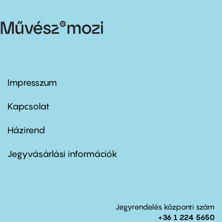
Impresszum
Footer
menu
first
Kapcsolat
Házirend
Footer
menu
second
Jegyvásárlási információk
Jegyrendelés központi szám
+36 1 224 5650