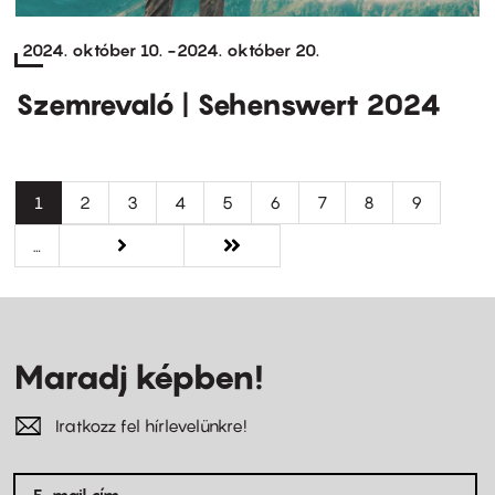
2024. október 10.
-
2024. október 20.
Szemrevaló | Sehenswert 2024
Oldalszámozás
Jelenlegi
1
Oldal
2
Oldal
3
Oldal
4
Oldal
5
Oldal
6
Oldal
7
Oldal
8
Oldal
9
oldal
…
Következő
következő ›
Utolsó
utolsó »
oldal
oldal
Maradj képben!
Iratkozz fel hírlevelünkre!