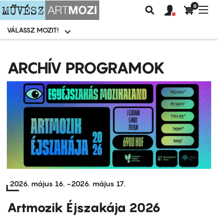
0
Felhasználói
Felhasznál
Nav
Keresés
fiók
fiók
átk
menü
menüje
VÁLASSZ MOZIT!
Moziválasztó
menü
Ugrás
a
ARCHÍV PROGRAMOK
tartalomra
2026. május 16.
-
2026. május 17.
Artmozik Éjszakája 2026