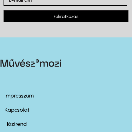
Feliratkozás
Impresszum
Footer
menu
first
Kapcsolat
Házirend
Footer
menu